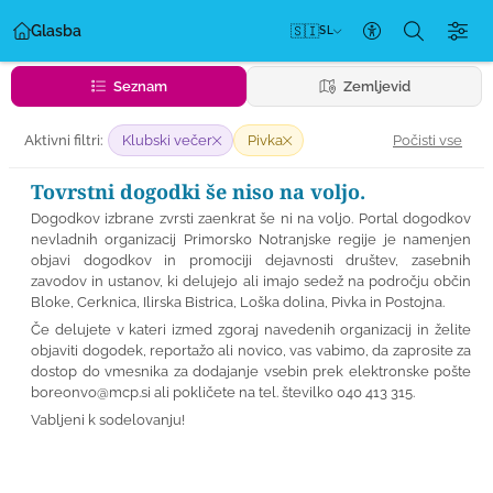
Glasba
🇸🇮
SL
Nastavitve dos
Seznam
Zemljevid
Počisti vse
Aktivni filtri:
Klubski večer
Pivka
Tovrstni dogodki še niso na voljo.
Dogodkov izbrane zvrsti zaenkrat še ni na voljo. Portal dogodkov
nevladnih organizacij Primorsko Notranjske regije je namenjen
objavi dogodkov in promociji dejavnosti društev, zasebnih
zavodov in ustanov, ki delujejo ali imajo sedež na področju občin
Bloke, Cerknica, Ilirska Bistrica, Loška dolina, Pivka in Postojna.
Če delujete v kateri izmed zgoraj navedenih organizacij in želite
objaviti dogodek, reportažo ali novico, vas vabimo, da zaprosite za
dostop do vmesnika za dodajanje vsebin prek elektronske pošte
boreonvo@mcp.si
ali pokličete na tel. številko 040 413 315.
Vabljeni k sodelovanju!