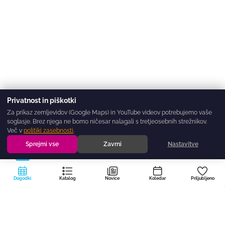
Privatnost in piškotki
Za prikaz zemljevidov (Google Maps) in YouTube videov potrebujemo vaše
soglasje. Brez njega ne bomo ničesar nalagali s tretjeosebnih strežnikov.
Več v
politiki zasebnosti
.
Sprejmi vse
Zavrni
Nastavitve
Dogodki
Katalog
Novice
Koledar
Priljubljeno