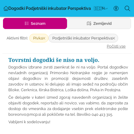
Dogodki Podjetniški inkubator Perspektiva
🇸🇮
SL
Nastavi
Seznam
Zemljevid
Aktivni filtri:
Pivka
Podjetniški inkubator Perspektiva
Počisti vse
Tovrstni dogodki še niso na voljo.
Dogodkov izbrane zvrsti zaenkrat še ni na voljo. Portal dogodkov
nevladnih organizacij Primorsko Notranjske regije je namenjen
objavi dogodkov in promociji dejavnosti društev, zasebnih
zavodov in ustanov, ki delujejo ali imajo sedež na področju občin
Bloke, Cerknica, Ilirska Bistrica, Loška dolina, Pivka in Postojna.
Če delujete v kateri izmed zgoraj navedenih organizacij in želite
objaviti dogodek, reportažo ali novico, vas vabimo, da zaprosite za
dostop do vmesnika za dodajanje vsebin prek elektronske pošte
boreonvo@mcp.si
ali pokličete na tel. številko 040 413 315.
Vabljeni k sodelovanju!