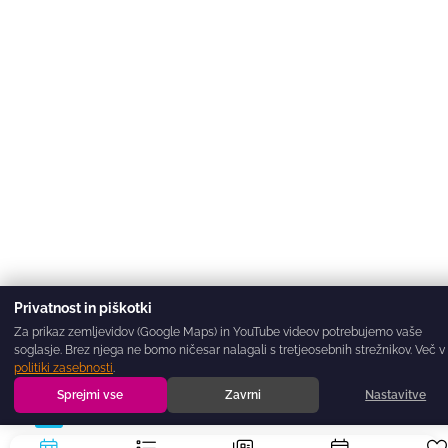
Privatnost in piškotki
Za prikaz zemljevidov (Google Maps) in YouTube videov potrebujemo vaše
soglasje. Brez njega ne bomo ničesar nalagali s tretjeosebnih strežnikov. Več v
politiki zasebnosti
.
Sprejmi vse
Zavrni
Nastavitve