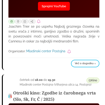
Sprejmi YouTube
Joachim Trier se po uspehu Najbolj groznega človeka na
svetu vrača z intimno, ganljivo zgodbo o družini, spominih
in povezovalni moči umetnosti. Velika nagrada žirije v
Cannesu in oskar za najboljši mednarodni film.
Mladinski center Postojna
Organizator:
Več o dogodku
četrtek od
18.00
do
19.30
03
Kino
Mladinski center Postojna
(
Vilharjeva ulica 14
,
Postojna
)
SEP
Otroški kino: Zgodbe iz čarobnega vrta
(Slo, Sk, Fr, Č / 2025)