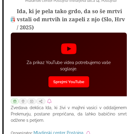
Mladinski center Postojna
(
Vilharjeva ulica 14
,
Postojna
)
SEP
Ida, ki je pela tako grdo, da so še mrtvi
vstali od mrtvih in zapeli z njo (Slo, Hrv
/ 2025)
Za prikaz YouTube videa potrebujemo vaše
soglasje.
Sprejmi YouTube
Zvedava deklica Ida, ki živi v majhni vasici v oddaljenem
Prekmurju, postane prepričana, da lahko babičino smrt
odžene s petjem.
Mladinski center Postojna
Organizator: