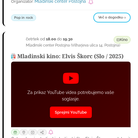
Mladinski center Postojna
Organizator:
Več o dogodku
Pop in rock
četrtek od
18.00
do
19.30
27
Kino
Mladinski center Postojna
(
Vilharjeva ulica 14
,
Postojna
)
AVG
Mladinski kino: Elvis Škorc (Slo / 2025)
Za prikaz YouTube videa potrebujemo vaše
soglasje.
Sprejmi YouTube