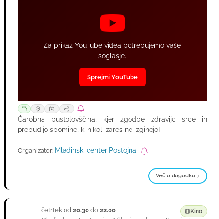
Za prikaz YouTube videa potrebujemo vaše
soglasje.
Sprejmi YouTube
Čarobna pustolovščina, kjer zgodbe zdravijo srce in
prebudijo spomine, ki nikoli zares ne izginejo!
Mladinski center Postojna
Organizator:
Več o dogodku
četrtek od
20.30
do
22.00
03
Kino