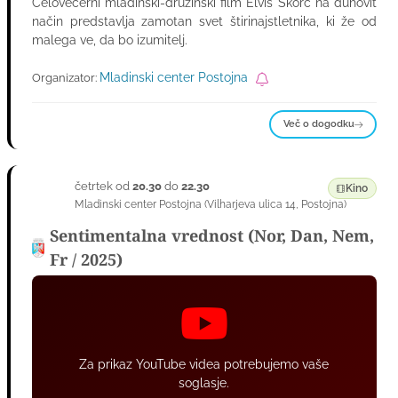
Celovečerni mladinski-družinski film Elvis Škorc na duhovit
način predstavlja zamotan svet štirinajstletnika, ki že od
malega ve, da bo izumitelj.
Mladinski center Postojna
Organizator:
Več o dogodku
četrtek od
20.30
do
22.30
27
Kino
Mladinski center Postojna
(
Vilharjeva ulica 14
,
Postojna
)
AVG
Sentimentalna vrednost (Nor, Dan, Nem,
Fr / 2025)
Za prikaz YouTube videa potrebujemo vaše
soglasje.