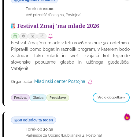
Torek ob
20.00
25
Več prizorišč
(
Postojna
,
Postojna
)
AVG
Festival Zmaj 'ma mlade 2026
Festival Zmaj 'ma mlade v letu 2026 praznuje 30. obletnico.
Pripravili bomo bogat in raznolik program, v katerem bodo
zastopani tako mladi in sveži izvajalci kot legende
slovenske popularne glasbe in uličnega gledališča.
Vabljeni!
Mladinski center Postojna
Organizator:
Več o dogodku
Festival
Glasba
Predstave
68 ogledov ta teden
Torek ob
20.30
25
Parkirišče za Občino
(
Ljubljanska 4
,
Postojna
)