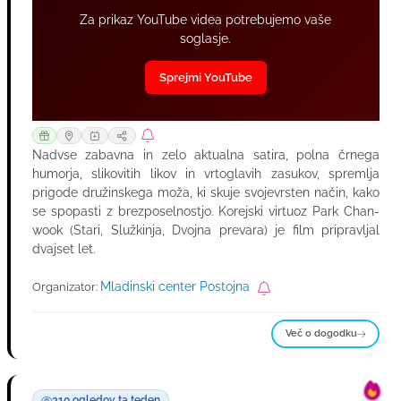
Za prikaz YouTube videa potrebujemo vaše
soglasje.
Sprejmi YouTube
Nadvse zabavna in zelo aktualna satira, polna črnega
humorja, slikovitih likov in vrtoglavih zasukov, spremlja
prigode družinskega moža, ki skuje svojevrsten način, kako
se spopasti z brezposelnostjo. Korejski virtuoz Park Chan-
wook (Stari, Služkinja, Dvojna prevara) je film pripravljal
dvajset let.
Mladinski center Postojna
Organizator:
Več o dogodku
310 ogledov ta teden