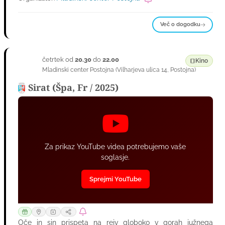
Več o dogodku
četrtek od
20.30
do
22.00
10
Kino
Mladinski center Postojna
(
Vilharjeva ulica 14
,
Postojna
)
SEP
Sirat (Špa, Fr / 2025)
Za prikaz YouTube videa potrebujemo vaše
soglasje.
Sprejmi YouTube
Oče in sin prispeta na rejv globoko v gorah južnega