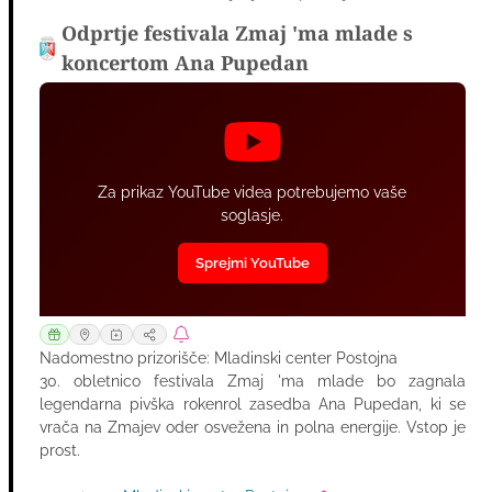
AVG
Odprtje festivala Zmaj 'ma mlade s
koncertom Ana Pupedan
Za prikaz YouTube videa potrebujemo vaše
soglasje.
Sprejmi YouTube
Nadomestno prizorišče: Mladinski center Postojna
30. obletnico festivala Zmaj 'ma mlade bo zagnala
legendarna pivška rokenrol zasedba Ana Pupedan, ki se
vrača na Zmajev oder osvežena in polna energije. Vstop je
prost.