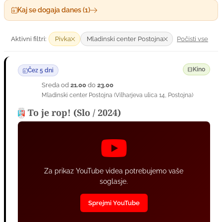
Kaj se dogaja danes (1)
Počisti vse
Aktivni filtri:
Pivka
Mladinski center Postojna
Kino
Čez 5 dni
Sreda od
21.00
do
23.00
12
Mladinski center Postojna
(
Vilharjeva ulica 14
,
Postojna
)
AVG
To je rop! (Slo / 2024)
Za prikaz YouTube videa potrebujemo vaše
soglasje.
Sprejmi YouTube