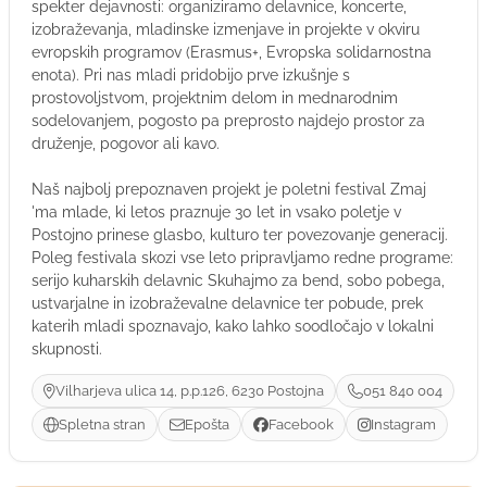
spekter dejavnosti: organiziramo delavnice, koncerte,
izobraževanja, mladinske izmenjave in projekte v okviru
evropskih programov (Erasmus+, Evropska solidarnostna
enota). Pri nas mladi pridobijo prve izkušnje s
prostovoljstvom, projektnim delom in mednarodnim
sodelovanjem, pogosto pa preprosto najdejo prostor za
druženje, pogovor ali kavo.
Naš najbolj prepoznaven projekt je poletni festival Zmaj
'ma mlade, ki letos praznuje 30 let in vsako poletje v
Postojno prinese glasbo, kulturo ter povezovanje generacij.
Poleg festivala skozi vse leto pripravljamo redne programe:
serijo kuharskih delavnic Skuhajmo za bend, sobo pobega,
ustvarjalne in izobraževalne delavnice ter pobude, prek
katerih mladi spoznavajo, kako lahko soodločajo v lokalni
skupnosti.
Vilharjeva ulica 14, p.p.126, 6230 Postojna
051 840 004
Spletna stran
Epošta
Facebook
Instagram