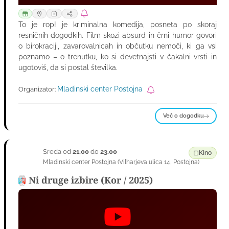
To je rop! je kriminalna komedija, posneta po skoraj
resničnih dogodkih. Film skozi absurd in črni humor govori
o birokraciji, zavarovalnicah in občutku nemoči, ki ga vsi
poznamo – o trenutku, ko si devetnajsti v čakalni vrsti in
ugotoviš, da si postal številka.
Mladinski center Postojna
Organizator:
Več o dogodku
Sreda od
21.00
do
23.00
19
Kino
Mladinski center Postojna
(
Vilharjeva ulica 14
,
Postojna
)
AVG
Ni druge izbire (Kor / 2025)