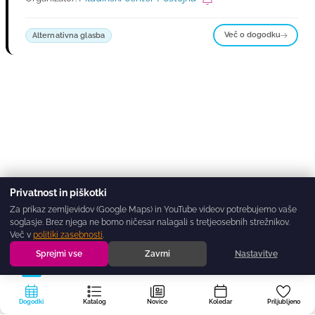
Več o dogodku
Alternativna glasba
Privatnost in piškotki
Za prikaz zemljevidov (Google Maps) in YouTube videov potrebujemo vaše
soglasje. Brez njega ne bomo ničesar nalagali s tretjeosebnih strežnikov.
Več v
politiki zasebnosti
.
Sprejmi vse
Zavrni
Nastavitve
Dogodki
Katalog
Novice
Koledar
Priljubljeno