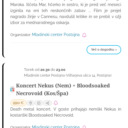
Maroka. Iščeta Mar, hčerko in sestro, ki je pred več meseci
izginila na eni teh neskončnih zabav ... Film je prejel
nagrado žirije v Cannesu, navdušil kritike in se prebil v ožji
izbor za mednarodnega oskarja.
Mladinski center Postojna
Organizator:
Več o dogodku
Torek od
20.30
do
23.00
24
Mladinski center Postojna
(
Vilharjeva ulica 14
,
Postojna
)
NOV
Koncert Nekus (Nem) + Bloodsoaked
Necrovoid (Kos/Špa)
10 €
Death metal koncert. V goste prihajajo nemški Nekus in
kostariški Bloodsoaked Necrovoid.
Mladinski center Postojna
Organizator: